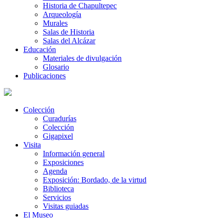
Historia de Chapultepec
Arqueología
Murales
Salas de Historia
Salas del Alcázar
Educación
Materiales de divulgación
Glosario
Publicaciones
Colección
Curadurías
Colección
Gigapixel
Visita
Información general
Exposiciones
Agenda
Exposición: Bordado, de la virtud
Biblioteca
Servicios
Visitas guiadas
El Museo