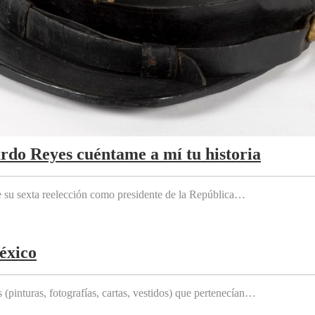
ardo Reyes cuéntame a mí tu historia
e su sexta reelección como presidente de la República…
éxico
(pinturas, fotografías, cartas, vestidos) que pertenecían…