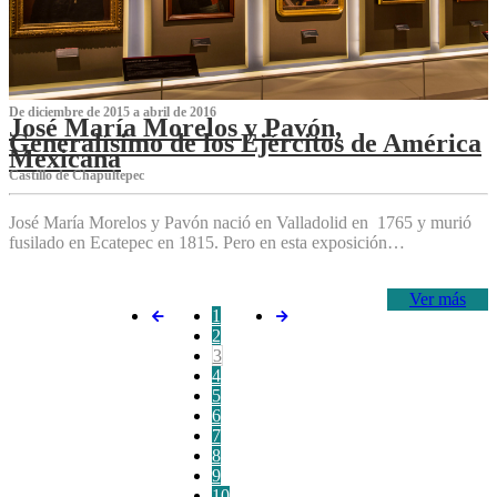
De diciembre de 2015 a abril de 2016
José María Morelos y Pavón,
Generalísimo de los Ejércitos de América
Mexicana
C‌astillo de Chapultepec
José María Morelos y Pavón nació en Valladolid en 1765 y murió
fusilado en Ecatepec en 1815. Pero en esta exposición…
Ver más
1
2
3
4
5
6
7
8
9
10