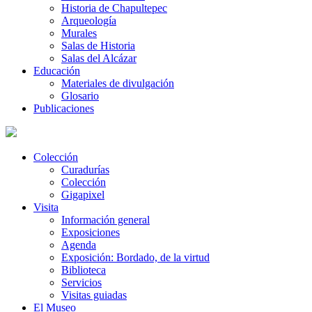
Historia de Chapultepec
Arqueología
Murales
Salas de Historia
Salas del Alcázar
Educación
Materiales de divulgación
Glosario
Publicaciones
Colección
Curadurías
Colección
Gigapixel
Visita
Información general
Exposiciones
Agenda
Exposición: Bordado, de la virtud
Biblioteca
Servicios
Visitas guiadas
El Museo