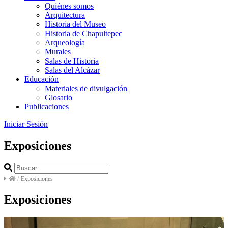
Quiénes somos
Arquitectura
Historia del Museo
Historia de Chapultepec
Arqueología
Murales
Salas de Historia
Salas del Alcázar
Educación
Materiales de divulgación
Glosario
Publicaciones
Iniciar Sesión
Exposiciones
/
Exposiciones
Exposiciones