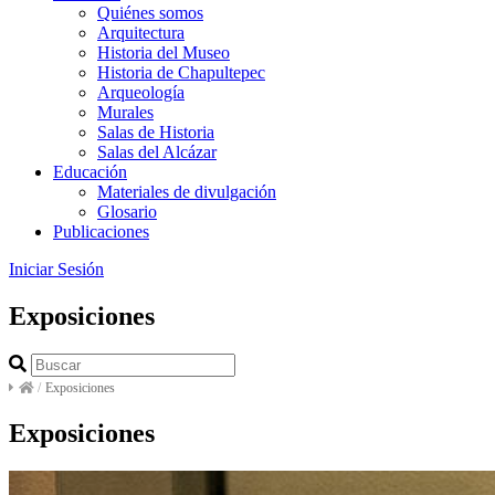
Quiénes somos
Arquitectura
Historia del Museo
Historia de Chapultepec
Arqueología
Murales
Salas de Historia
Salas del Alcázar
Educación
Materiales de divulgación
Glosario
Publicaciones
Iniciar Sesión
Exposiciones
/
Exposiciones
Exposiciones