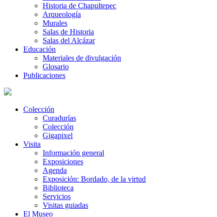
Historia de Chapultepec
Arqueología
Murales
Salas de Historia
Salas del Alcázar
Educación
Materiales de divulgación
Glosario
Publicaciones
Colección
Curadurías
Colección
Gigapixel
Visita
Información general
Exposiciones
Agenda
Exposición: Bordado, de la virtud
Biblioteca
Servicios
Visitas guiadas
El Museo