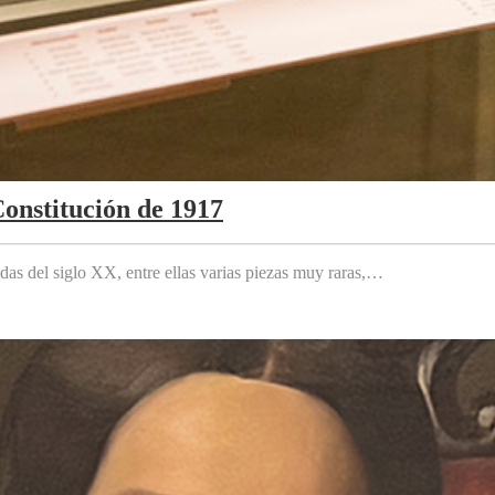
Constitución de 1917
das del siglo XX, entre ellas varias piezas muy raras,…