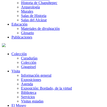
Historia de Chapultepec
Arqueología
Murales
Salas de Historia
Salas del Alcázar
Educación
Materiales de divulgación
Glosario
Publicaciones
Colección
Curadurías
Colección
Gigapixel
Visita
Información general
Exposiciones
Agenda
Exposición: Bordado, de la virtud
Biblioteca
Servicios
Visitas guiadas
El Museo