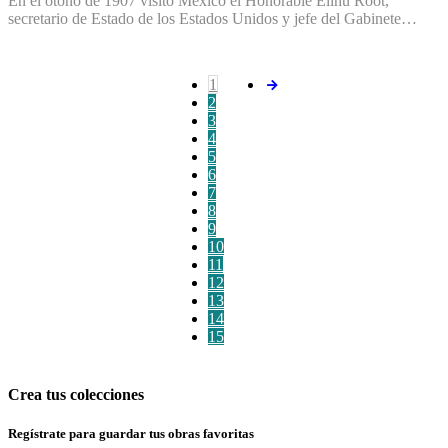
En el otoño de 1907 visitó México el Honorable Elihu Root,
secretario de Estado de los Estados Unidos y jefe del Gabinete…
1
2
3
4
5
6
7
8
9
10
11
12
13
14
15
Crea tus colecciones
Regístrate para guardar tus obras favoritas