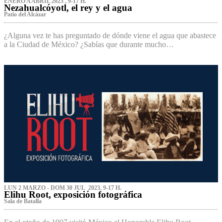
ENERO A ABRIL 2023 , 9-17 H.
Nezahualcóyotl, el rey y el agua
Patio del Alcázar
¿Alguna vez te has preguntado de dónde viene el agua que abastece
a la Ciudad de México? ¿Sabías que durante mucho…
LUN 2 MARZO - DOM 30 JUL 2023, 9-17 H.
Elihu Root, exposición fotográfica
Sala de Batalla