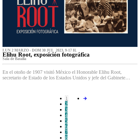
LUN 2 MARZO - DOM 30 JUL 2023, 9-17 H.
Elihu Root, exposición fotográfica
Sala de Batalla
En el otoño de 1907 visitó México el Honorable Elihu Root,
secretario de Estado de los Estados Unidos y jefe del Gabinete…
1
2
3
4
5
6
7
8