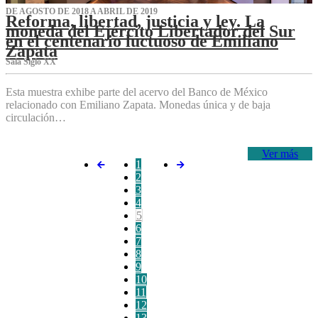
DE AGOSTO DE 2018 A ABRIL DE 2019
Reforma, libertad, justicia y ley. La
moneda del Ejército Libertador del Sur
en el centenario luctuoso de Emiliano
Zapata
Sala Siglo XX
Esta muestra exhibe parte del acervo del Banco de México
relacionado con Emiliano Zapata. Monedas única y de baja
circulación…
Ver más
1
2
3
4
5
6
7
8
9
10
11
12
13