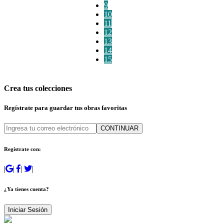
9
10
11
12
13
14
15
Crea tus colecciones
Regístrate para guardar tus obras favoritas
CONTINUAR
Regístrate con:
|
|
|
|
¿Ya tienes cuenta?
Iniciar Sesión