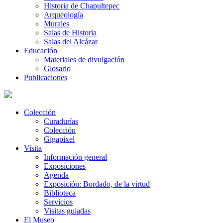
Historia de Chapultepec
Arqueología
Murales
Salas de Historia
Salas del Alcázar
Educación
Materiales de divulgación
Glosario
Publicaciones
Colección
Curadurías
Colección
Gigapixel
Visita
Información general
Exposiciones
Agenda
Exposición: Bordado, de la virtud
Biblioteca
Servicios
Visitas guiadas
El Museo