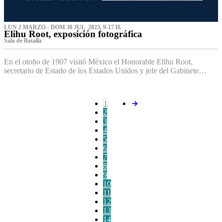
LUN 2 MARZO - DOM 30 JUL 2023, 9-17 H.
Elihu Root, exposición fotográfica
Sala de Batalla
En el otoño de 1907 visitó México el Honorable Elihu Root,
secretario de Estado de los Estados Unidos y jefe del Gabinete…
1
2
3
4
5
6
7
8
9
10
11
12
13
14