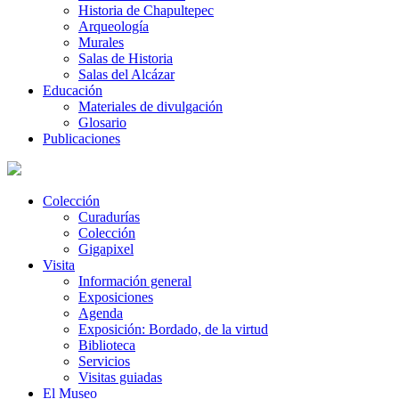
Historia de Chapultepec
Arqueología
Murales
Salas de Historia
Salas del Alcázar
Educación
Materiales de divulgación
Glosario
Publicaciones
Colección
Curadurías
Colección
Gigapixel
Visita
Información general
Exposiciones
Agenda
Exposición: Bordado, de la virtud
Biblioteca
Servicios
Visitas guiadas
El Museo