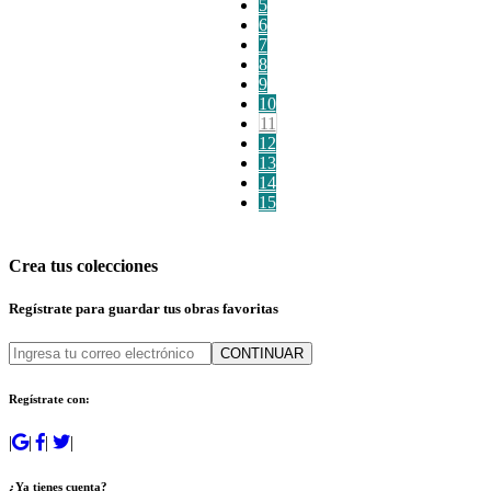
5
6
7
8
9
10
11
12
13
14
15
Crea tus colecciones
Regístrate para guardar tus obras favoritas
CONTINUAR
Regístrate con:
|
|
|
|
¿Ya tienes cuenta?