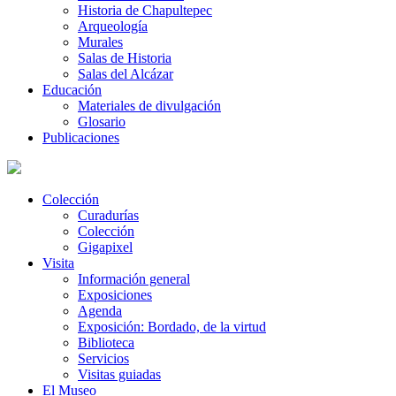
Historia de Chapultepec
Arqueología
Murales
Salas de Historia
Salas del Alcázar
Educación
Materiales de divulgación
Glosario
Publicaciones
Colección
Curadurías
Colección
Gigapixel
Visita
Información general
Exposiciones
Agenda
Exposición: Bordado, de la virtud
Biblioteca
Servicios
Visitas guiadas
El Museo