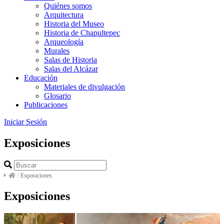
Quiénes somos
Arquitectura
Historia del Museo
Historia de Chapultepec
Arqueología
Murales
Salas de Historia
Salas del Alcázar
Educación
Materiales de divulgación
Glosario
Publicaciones
Iniciar Sesión
Exposiciones
/
Exposiciones
Exposiciones