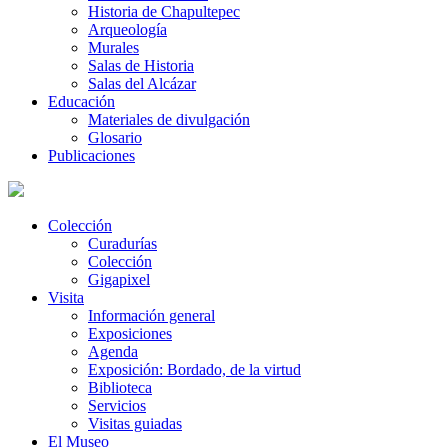
Historia de Chapultepec
Arqueología
Murales
Salas de Historia
Salas del Alcázar
Educación
Materiales de divulgación
Glosario
Publicaciones
Colección
Curadurías
Colección
Gigapixel
Visita
Información general
Exposiciones
Agenda
Exposición: Bordado, de la virtud
Biblioteca
Servicios
Visitas guiadas
El Museo