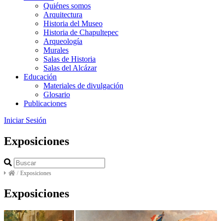
Quiénes somos
Arquitectura
Historia del Museo
Historia de Chapultepec
Arqueología
Murales
Salas de Historia
Salas del Alcázar
Educación
Materiales de divulgación
Glosario
Publicaciones
Iniciar Sesión
Exposiciones
/
Exposiciones
Exposiciones