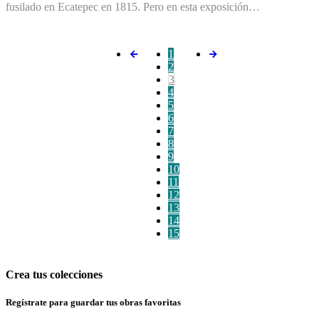
fusilado en Ecatepec en 1815. Pero en esta exposición…
1
2
3
4
5
6
7
8
9
10
11
12
13
14
15
Crea tus colecciones
Regístrate para guardar tus obras favoritas