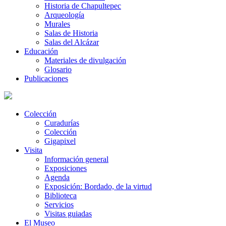
Historia de Chapultepec
Arqueología
Murales
Salas de Historia
Salas del Alcázar
Educación
Materiales de divulgación
Glosario
Publicaciones
Colección
Curadurías
Colección
Gigapixel
Visita
Información general
Exposiciones
Agenda
Exposición: Bordado, de la virtud
Biblioteca
Servicios
Visitas guiadas
El Museo