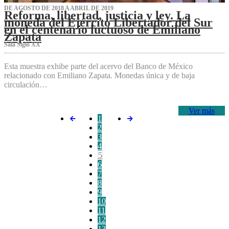
DE AGOSTO DE 2018 A ABRIL DE 2019
Reforma, libertad, justicia y ley. La
moneda del Ejército Libertador del Sur
en el centenario luctuoso de Emiliano
Zapata
Sala Siglo XX
Esta muestra exhibe parte del acervo del Banco de México
relacionado con Emiliano Zapata. Monedas única y de baja
circulación…
Ver más
1
2
3
4
5
6
7
8
9
10
11
12
13