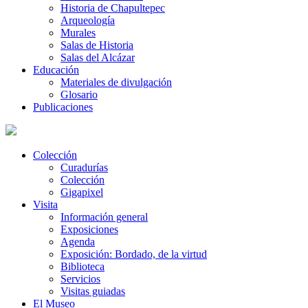
Historia de Chapultepec
Arqueología
Murales
Salas de Historia
Salas del Alcázar
Educación
Materiales de divulgación
Glosario
Publicaciones
Colección
Curadurías
Colección
Gigapixel
Visita
Información general
Exposiciones
Agenda
Exposición: Bordado, de la virtud
Biblioteca
Servicios
Visitas guiadas
El Museo