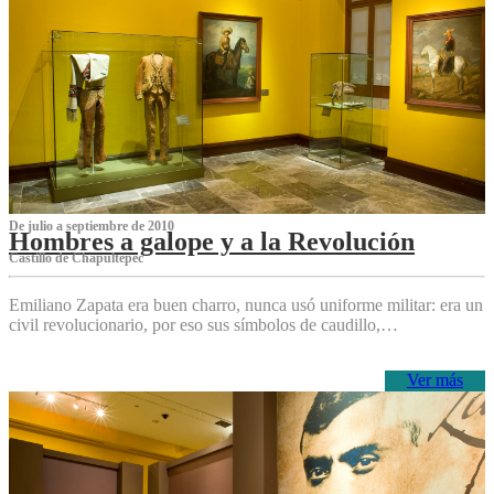
De julio a septiembre de 2010
Hombres a galope y a la Revolución
Castillo de Chapultepec
Emiliano Zapata era buen charro, nunca usó uniforme militar: era un
civil revolucionario, por eso sus símbolos de caudillo,…
Ver más