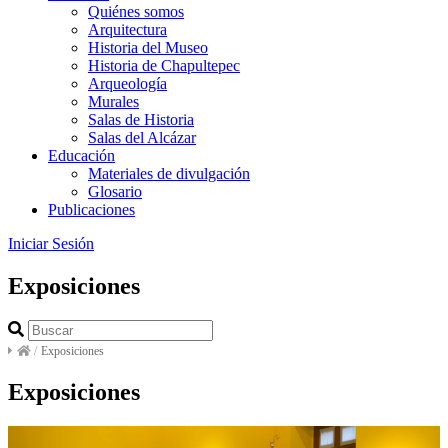
Quiénes somos
Arquitectura
Historia del Museo
Historia de Chapultepec
Arqueología
Murales
Salas de Historia
Salas del Alcázar
Educación
Materiales de divulgación
Glosario
Publicaciones
Iniciar Sesión
Exposiciones
/
Exposiciones
Exposiciones