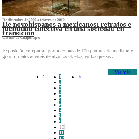
De diciembre de 2009 a febrero de 2010
De novohispanos a mexicanos: retratos e
identidad colectiva en una sociedad en
transición
Castillo de Chapultepec
Exposición compuesta por poco más de 100 pinturas de mediano y
gran formato, además de algunos objetos, en los que se…
Ver más
1
2
3
4
5
6
7
8
9
10
11
12