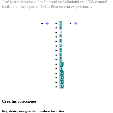
José María Morelos y Pavón nació en Valladolid en 1765 y murió
fusilado en Ecatepec en 1815. Pero en esta exposición…
1
2
3
4
5
6
7
8
9
10
11
12
13
14
15
Crea tus colecciones
Regístrate para guardar tus obras favoritas