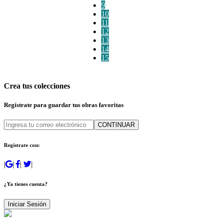
9
10
11
12
13
14
15
Crea tus colecciones
Regístrate para guardar tus obras favoritas
CONTINUAR
Regístrate con:
|
|
|
|
¿Ya tienes cuenta?
Iniciar Sesión