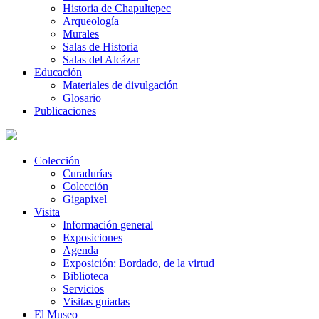
Historia de Chapultepec
Arqueología
Murales
Salas de Historia
Salas del Alcázar
Educación
Materiales de divulgación
Glosario
Publicaciones
Colección
Curadurías
Colección
Gigapixel
Visita
Información general
Exposiciones
Agenda
Exposición: Bordado, de la virtud
Biblioteca
Servicios
Visitas guiadas
El Museo