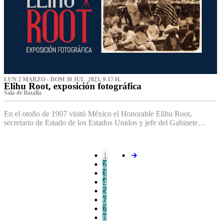
LUN 2 MARZO - DOM 30 JUL 2023, 9-17 H.
Elihu Root, exposición fotográfica
Sala de Batalla
En el otoño de 1907 visitó México el Honorable Elihu Root,
secretario de Estado de los Estados Unidos y jefe del Gabinete…
1
2
3
4
5
6
7
8