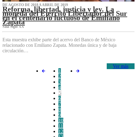
DE AGOSTO DE 2018 A ABRIL DE 2019
Reforma, libertad, justicia y ley. La
moneda del Ejército Libertador del Sur
en el centenario luctuoso de Emiliano
Zapata
Sala Siglo XX
Esta muestra exhibe parte del acervo del Banco de México
relacionado con Emiliano Zapata. Monedas única y de baja
circulación…
Ver más
1
2
3
4
5
6
7
8
9
10
11
12
13