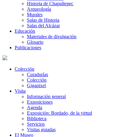
Historia de Chapultepec
Arqueología
Murales
Salas de Historia
Salas del Alcázar
Educación
Materiales de divulgación
Glosario
Publicaciones
Colección
Curadurías
Colección
Gigapixel
Visita
Información general
Exposiciones
Agenda
Exposición: Bordado, de la virtud
Biblioteca
Servicios
Visitas guiadas
El Museo