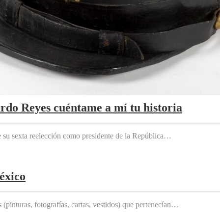
ardo Reyes cuéntame a mí tu historia
e su sexta reelección como presidente de la República…
éxico
(pinturas, fotografías, cartas, vestidos) que pertenecían…