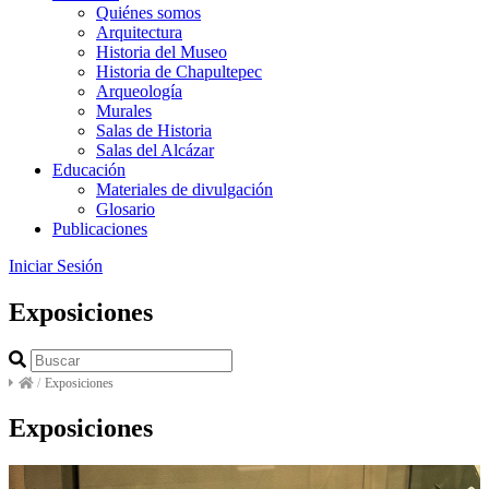
Quiénes somos
Arquitectura
Historia del Museo
Historia de Chapultepec
Arqueología
Murales
Salas de Historia
Salas del Alcázar
Educación
Materiales de divulgación
Glosario
Publicaciones
Iniciar Sesión
Exposiciones
/
Exposiciones
Exposiciones