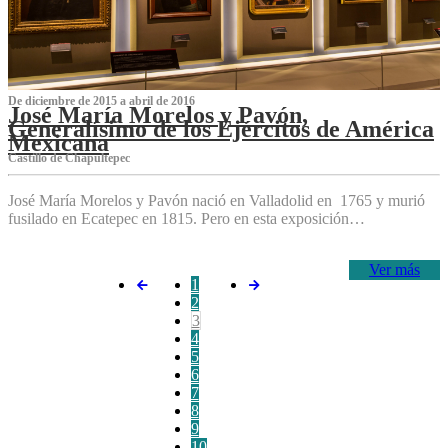
De diciembre de 2015 a abril de 2016
José María Morelos y Pavón,
Generalísimo de los Ejércitos de América
Mexicana
C‌astillo de Chapultepec
José María Morelos y Pavón nació en Valladolid en 1765 y murió
fusilado en Ecatepec en 1815. Pero en esta exposición…
Ver más
1
2
3
4
5
6
7
8
9
10