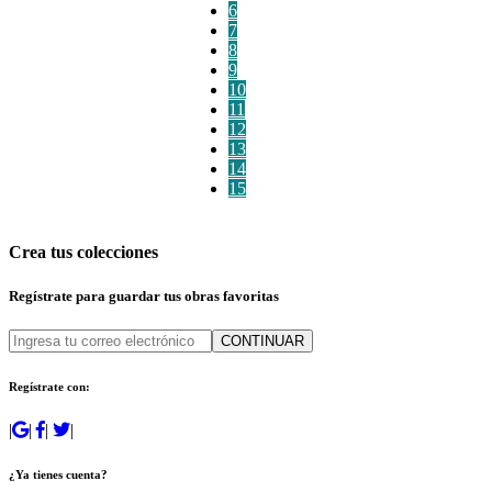
6
7
8
9
10
11
12
13
14
15
Crea tus colecciones
Regístrate para guardar tus obras favoritas
CONTINUAR
Regístrate con:
|
|
|
|
¿Ya tienes cuenta?