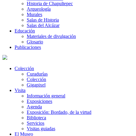
Historia de Chapultepec
Arqueología
Murales
Salas de Historia
Salas del Alcázar
Educación
Materiales de divulgación
Glosario
Publicaciones
Colección
Curadurías
Colección
Gigapixel
Visita
Información general
Exposiciones
Agenda
Exposición: Bordado, de la virtud
Biblioteca
Servicios
Visitas guiadas
El Museo