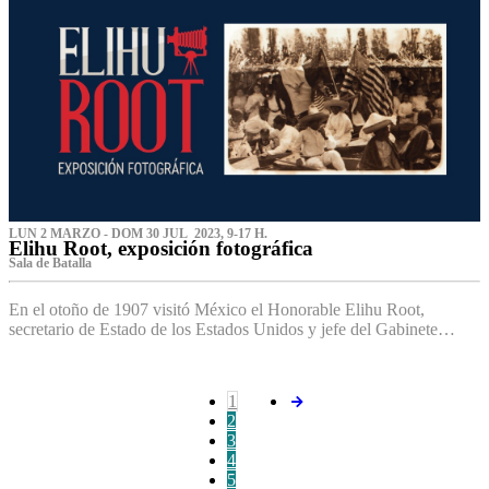
LUN 2 MARZO - DOM 30 JUL 2023, 9-17 H.
Elihu Root, exposición fotográfica
Sala de Batalla
En el otoño de 1907 visitó México el Honorable Elihu Root,
secretario de Estado de los Estados Unidos y jefe del Gabinete…
1
2
3
4
5