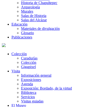
Historia de Chapultepec
Arqueología
Murales
Salas de Historia
Salas del Alcázar
Educación
Materiales de divulgación
Glosario
Publicaciones
Colección
Curadurías
Colección
Gigapixel
Visita
Información general
Exposiciones
Agenda
Exposición: Bordado, de la virtud
Biblioteca
Servicios
Visitas guiadas
El Museo