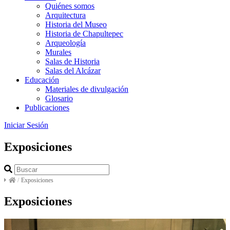
Quiénes somos
Arquitectura
Historia del Museo
Historia de Chapultepec
Arqueología
Murales
Salas de Historia
Salas del Alcázar
Educación
Materiales de divulgación
Glosario
Publicaciones
Iniciar Sesión
Exposiciones
/
Exposiciones
Exposiciones