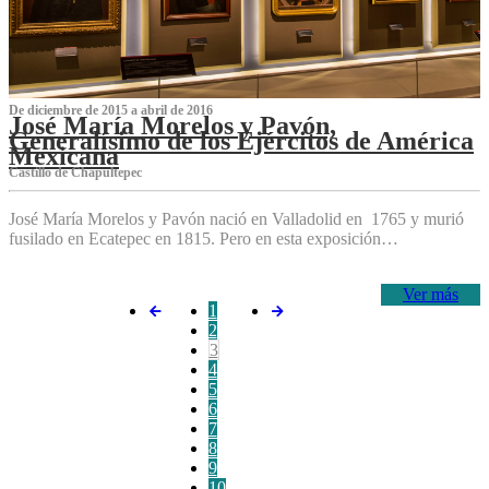
De diciembre de 2015 a abril de 2016
José María Morelos y Pavón,
Generalísimo de los Ejércitos de América
Mexicana
C‌astillo de Chapultepec
José María Morelos y Pavón nació en Valladolid en 1765 y murió
fusilado en Ecatepec en 1815. Pero en esta exposición…
Ver más
1
2
3
4
5
6
7
8
9
10