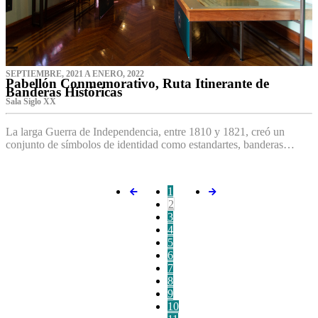
SEPTIEMBRE, 2021 A ENERO, 2022
Pabellón Conmemorativo, Ruta Itinerante de
Banderas Históricas
Sala Siglo XX
La larga Guerra de Independencia, entre 1810 y 1821, creó un
conjunto de símbolos de identidad como estandartes, banderas…
1
2
3
4
5
6
7
8
9
10