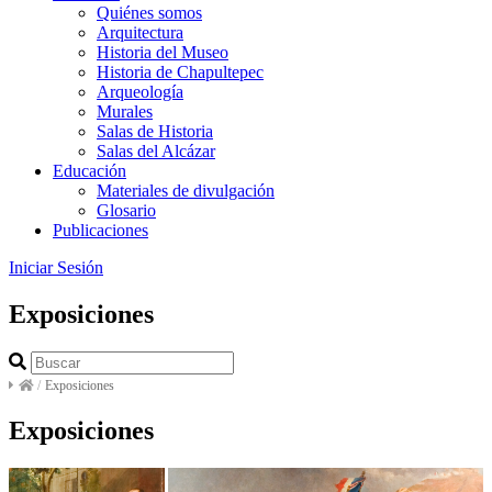
Quiénes somos
Arquitectura
Historia del Museo
Historia de Chapultepec
Arqueología
Murales
Salas de Historia
Salas del Alcázar
Educación
Materiales de divulgación
Glosario
Publicaciones
Iniciar Sesión
Exposiciones
/
Exposiciones
Exposiciones