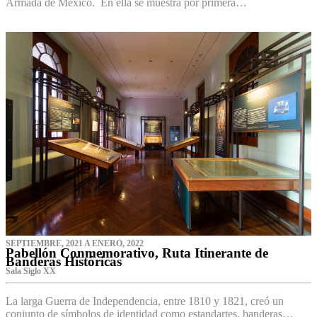
Armada de México. En ella se muestra por primera…
SEPTIEMBRE, 2021 A ENERO, 2022
Pabellón Conmemorativo, Ruta Itinerante de
Banderas Históricas
Sala Siglo XX
La larga Guerra de Independencia, entre 1810 y 1821, creó un
conjunto de símbolos de identidad como estandartes, banderas…