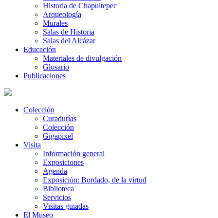
Historia de Chapultepec
Arqueología
Murales
Salas de Historia
Salas del Alcázar
Educación
Materiales de divulgación
Glosario
Publicaciones
Colección
Curadurías
Colección
Gigapixel
Visita
Información general
Exposiciones
Agenda
Exposición: Bordado, de la virtud
Biblioteca
Servicios
Visitas guiadas
El Museo