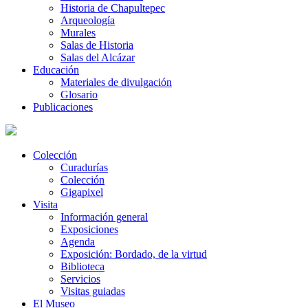
Historia de Chapultepec
Arqueología
Murales
Salas de Historia
Salas del Alcázar
Educación
Materiales de divulgación
Glosario
Publicaciones
Colección
Curadurías
Colección
Gigapixel
Visita
Información general
Exposiciones
Agenda
Exposición: Bordado, de la virtud
Biblioteca
Servicios
Visitas guiadas
El Museo