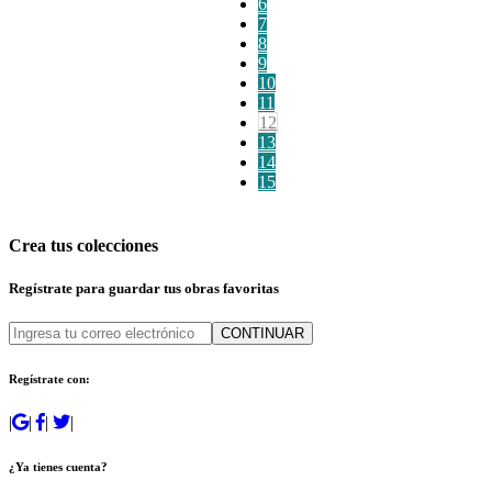
6
7
8
9
10
11
12
13
14
15
Crea tus colecciones
Regístrate para guardar tus obras favoritas
CONTINUAR
Regístrate con:
|
|
|
|
¿Ya tienes cuenta?