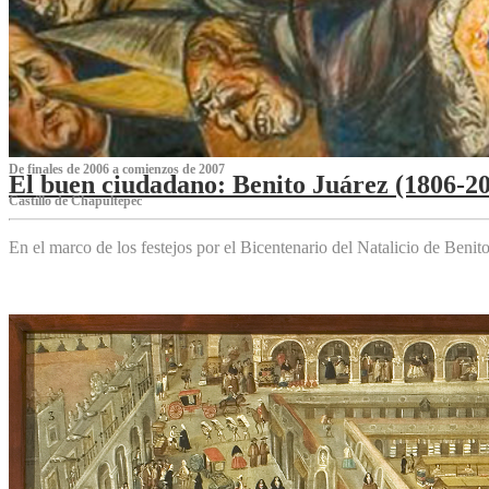
De finales de 2006 a comienzos de 2007
El buen ciudadano: Benito Juárez (1806-2
Castillo de Chapultepec
En el marco de los festejos por el Bicentenario del Natalicio de Beni