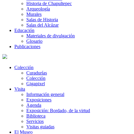
Historia de Chapultepec
Arqueología
Murales
Salas de Historia
Salas del Alcázar
Educación
Materiales de divulgación
Glosario
Publicaciones
Colección
Curadurías
Colección
Gigapixel
Visita
Información general
Exposiciones
Agenda
Exposición: Bordado, de la virtud
Biblioteca
Servicios
Visitas guiadas
El Museo