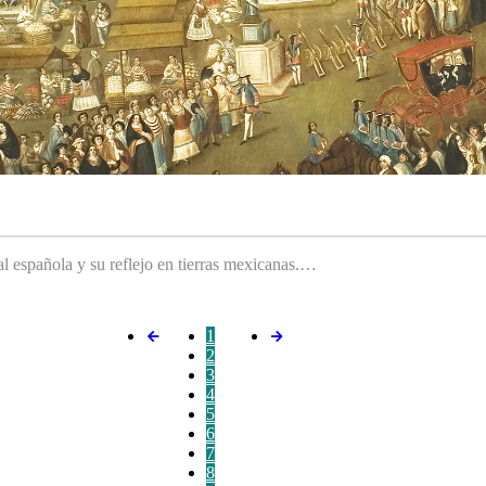
ral española y su reflejo en tierras mexicanas.…
1
2
3
4
5
6
7
8