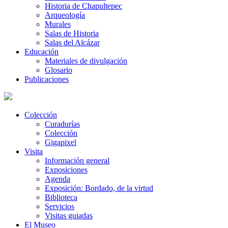
Historia de Chapultepec
Arqueología
Murales
Salas de Historia
Salas del Alcázar
Educación
Materiales de divulgación
Glosario
Publicaciones
Colección
Curadurías
Colección
Gigapixel
Visita
Información general
Exposiciones
Agenda
Exposición: Bordado, de la virtud
Biblioteca
Servicios
Visitas guiadas
El Museo