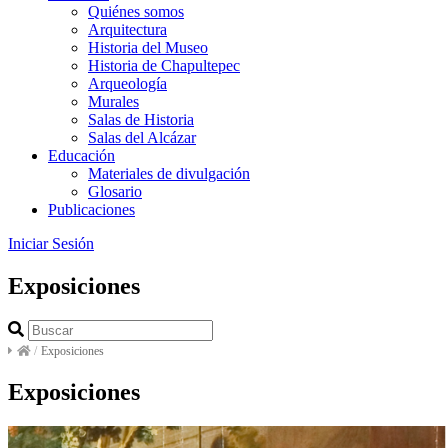
Quiénes somos
Arquitectura
Historia del Museo
Historia de Chapultepec
Arqueología
Murales
Salas de Historia
Salas del Alcázar
Educación
Materiales de divulgación
Glosario
Publicaciones
Iniciar Sesión
Exposiciones
/
Exposiciones
Exposiciones