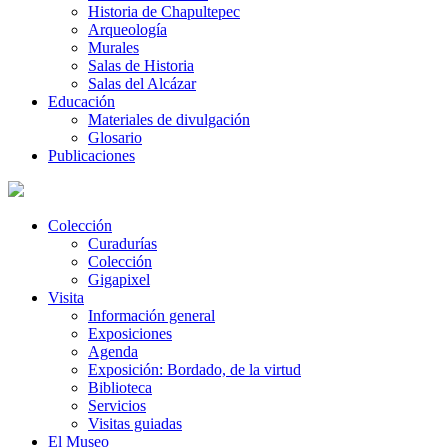
Historia de Chapultepec
Arqueología
Murales
Salas de Historia
Salas del Alcázar
Educación
Materiales de divulgación
Glosario
Publicaciones
Colección
Curadurías
Colección
Gigapixel
Visita
Información general
Exposiciones
Agenda
Exposición: Bordado, de la virtud
Biblioteca
Servicios
Visitas guiadas
El Museo