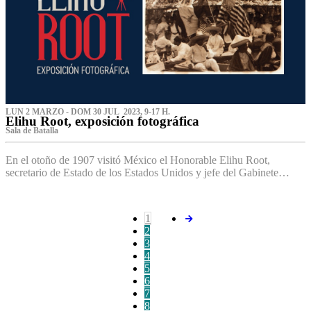
LUN 2 MARZO - DOM 30 JUL 2023, 9-17 H.
Elihu Root, exposición fotográfica
Sala de Batalla
En el otoño de 1907 visitó México el Honorable Elihu Root,
secretario de Estado de los Estados Unidos y jefe del Gabinete…
1
2
3
4
5
6
7
8