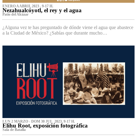
ENERO A ABRIL 2023 , 9-17 H.
Nezahualcóyotl, el rey y el agua
Patio del Alcázar
¿Alguna vez te has preguntado de dónde viene el agua que abastece
a la Ciudad de México? ¿Sabías que durante mucho…
LUN 2 MARZO - DOM 30 JUL 2023, 9-17 H.
Elihu Root, exposición fotográfica
Sala de Batalla