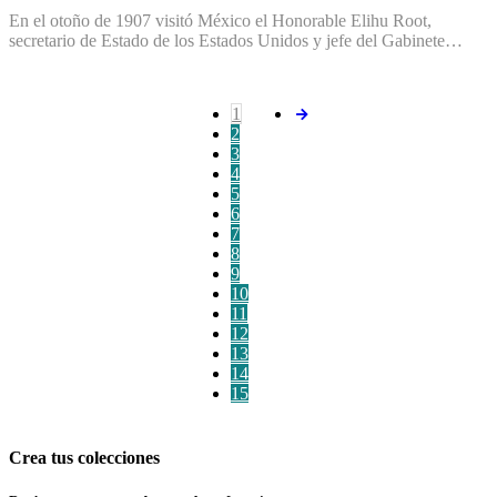
En el otoño de 1907 visitó México el Honorable Elihu Root,
secretario de Estado de los Estados Unidos y jefe del Gabinete…
1
2
3
4
5
6
7
8
9
10
11
12
13
14
15
Crea tus colecciones