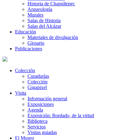
Historia de Chapultepec
Arqueología
Murales
Salas de Historia
Salas del Alcázar
Educación
Materiales de divulgación
Glosario
Publicaciones
Colección
Curadurías
Colección
Gigapixel
Visita
Información general
Exposiciones
Agenda
Exposición: Bordado, de la virtud
Biblioteca
Servicios
Visitas guiadas
El Museo