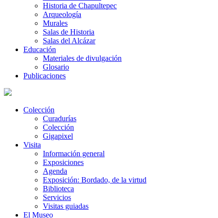
Historia de Chapultepec
Arqueología
Murales
Salas de Historia
Salas del Alcázar
Educación
Materiales de divulgación
Glosario
Publicaciones
Colección
Curadurías
Colección
Gigapixel
Visita
Información general
Exposiciones
Agenda
Exposición: Bordado, de la virtud
Biblioteca
Servicios
Visitas guiadas
El Museo