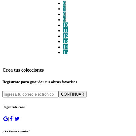
6
7
8
9
10
11
12
13
14
15
Crea tus colecciones
Regístrate para guardar tus obras favoritas
CONTINUAR
Regístrate con:
|
|
|
|
¿Ya tienes cuenta?