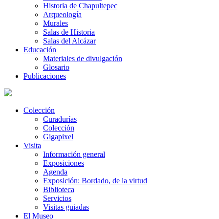
Historia de Chapultepec
Arqueología
Murales
Salas de Historia
Salas del Alcázar
Educación
Materiales de divulgación
Glosario
Publicaciones
Colección
Curadurías
Colección
Gigapixel
Visita
Información general
Exposiciones
Agenda
Exposición: Bordado, de la virtud
Biblioteca
Servicios
Visitas guiadas
El Museo