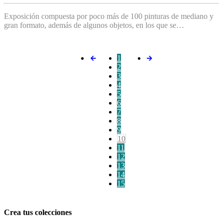
Exposición compuesta por poco más de 100 pinturas de mediano y
gran formato, además de algunos objetos, en los que se…
1
2
3
4
5
6
7
8
9
10
11
12
13
14
15
Crea tus colecciones