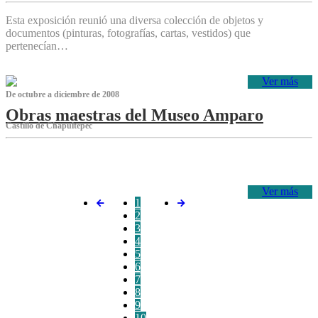
Esta exposición reunió una diversa colección de objetos y
documentos (pinturas, fotografías, cartas, vestidos) que
pertenecían…
Ver más
De octubre a diciembre de 2008
Obras maestras del Museo Amparo
Castillo de Chapultepec
‌
Ver más
1
2
3
4
5
6
7
8
9
10