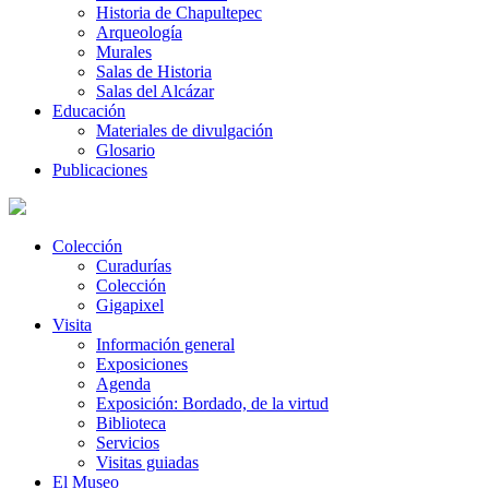
Historia de Chapultepec
Arqueología
Murales
Salas de Historia
Salas del Alcázar
Educación
Materiales de divulgación
Glosario
Publicaciones
Colección
Curadurías
Colección
Gigapixel
Visita
Información general
Exposiciones
Agenda
Exposición: Bordado, de la virtud
Biblioteca
Servicios
Visitas guiadas
El Museo