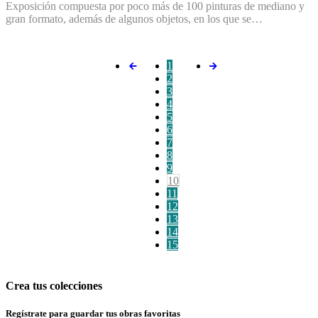
Exposición compuesta por poco más de 100 pinturas de mediano y
gran formato, además de algunos objetos, en los que se…
1
2
3
4
5
6
7
8
9
10
11
12
13
14
15
Crea tus colecciones
Regístrate para guardar tus obras favoritas