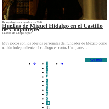
De septiembre a octubre de 2009
Huellas de Miguel Hidalgo en el Castillo
de Chapultepec
Castillo de Chapultepec
Muy pocos son los objetos personales del fundador de México como
nación independiente, el catálogo es corto. Una parte…
Ver más
1
2
3
4
5
6
7
8
9
10
11