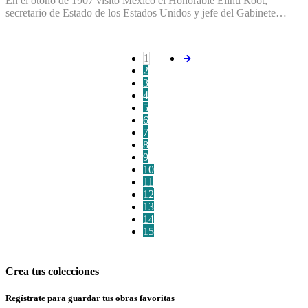
En el otoño de 1907 visitó México el Honorable Elihu Root,
secretario de Estado de los Estados Unidos y jefe del Gabinete…
1
2
3
4
5
6
7
8
9
10
11
12
13
14
15
Crea tus colecciones
Regístrate para guardar tus obras favoritas