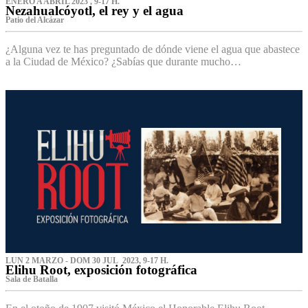
ENERO A ABRIL 2023 , 9-17 H.
Nezahualcóyotl, el rey y el agua
Patio del Alcázar
¿Alguna vez te has preguntado de dónde viene el agua que abastece
a la Ciudad de México? ¿Sabías que durante mucho…
LUN 2 MARZO - DOM 30 JUL 2023, 9-17 H.
Elihu Root, exposición fotográfica
Sala de Batalla