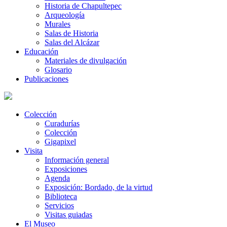
Historia de Chapultepec
Arqueología
Murales
Salas de Historia
Salas del Alcázar
Educación
Materiales de divulgación
Glosario
Publicaciones
Colección
Curadurías
Colección
Gigapixel
Visita
Información general
Exposiciones
Agenda
Exposición: Bordado, de la virtud
Biblioteca
Servicios
Visitas guiadas
El Museo