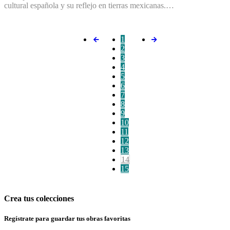
cultural española y su reflejo en tierras mexicanas.…
1
2
3
4
5
6
7
8
9
10
11
12
13
14
15
Crea tus colecciones
Regístrate para guardar tus obras favoritas