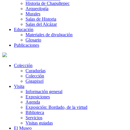
Historia de Chapultepec
Arqueología
Murales
Salas de Historia
Salas del Alcázar
Educación
Materiales de divulgación
Glosario
Publicaciones
Colección
Curadurías
Colección
Gigapixel
Visita
Información general
Exposiciones
Agenda
Exposición: Bordado, de la virtud
Biblioteca
Servicios
Visitas guiadas
El Museo