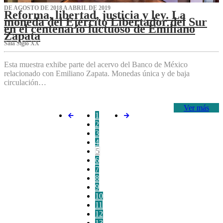
DE AGOSTO DE 2018 A ABRIL DE 2019
Reforma, libertad, justicia y ley. La
moneda del Ejército Libertador del Sur
en el centenario luctuoso de Emiliano
Zapata
Sala Siglo XX
Esta muestra exhibe parte del acervo del Banco de México
relacionado con Emiliano Zapata. Monedas única y de baja
circulación…
Ver más
1
2
3
4
5
6
7
8
9
10
11
12
13