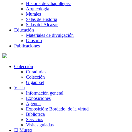
Historia de Chapultepec
Arqueología
Murales
Salas de Historia
Salas del Alcázar
Educación
Materiales de divulgación
Glosario
Publicaciones
Colección
Curadurías
Colección
Gigapixel
Visita
Información general
Exposiciones
Agenda
Exposición: Bordado, de la virtud
Biblioteca
Servicios
Visitas guiadas
El Museo