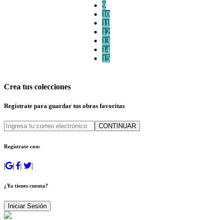
9
10
11
12
13
14
15
Crea tus colecciones
Regístrate para guardar tus obras favoritas
CONTINUAR
Regístrate con:
|
|
|
|
¿Ya tienes cuenta?
Iniciar Sesión