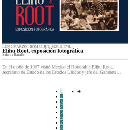
LUN 2 MARZO - DOM 30 JUL 2023, 9-17 H.
Elihu Root, exposición fotográfica
Sala de Batalla
En el otoño de 1907 visitó México el Honorable Elihu Root,
secretario de Estado de los Estados Unidos y jefe del Gabinete…
1
2
3
4
5
6
7
8