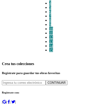
4
5
6
7
8
9
10
11
12
13
14
15
Crea tus colecciones
Regístrate para guardar tus obras favoritas
CONTINUAR
Regístrate con:
|
|
|
|