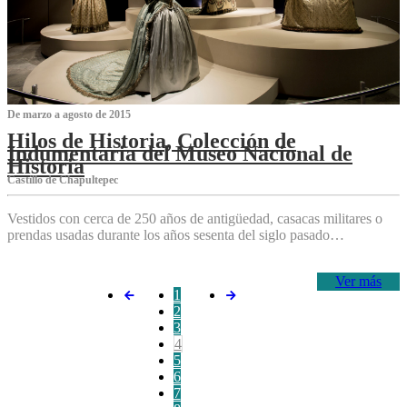
De marzo a agosto de 2015
Hilos de Historia, Colección de
Indumentaria del Museo Nacional de
Historia
Castillo de Chapultepec
Vestidos con cerca de 250 años de antigüedad, casacas militares o
prendas usadas durante los años sesenta del siglo pasado…
Ver más
1
2
3
4
5
6
7