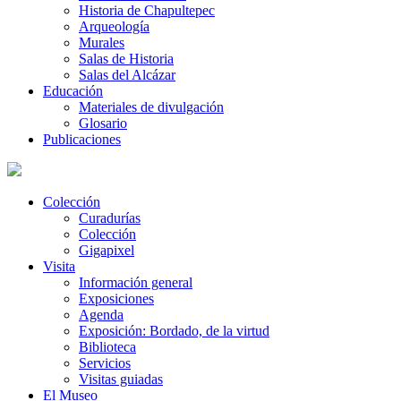
Historia de Chapultepec
Arqueología
Murales
Salas de Historia
Salas del Alcázar
Educación
Materiales de divulgación
Glosario
Publicaciones
Colección
Curadurías
Colección
Gigapixel
Visita
Información general
Exposiciones
Agenda
Exposición: Bordado, de la virtud
Biblioteca
Servicios
Visitas guiadas
El Museo