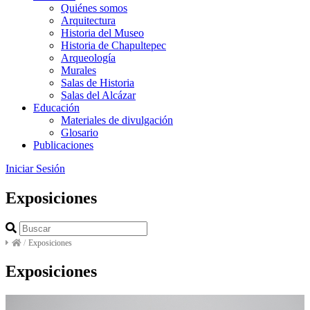
Quiénes somos
Arquitectura
Historia del Museo
Historia de Chapultepec
Arqueología
Murales
Salas de Historia
Salas del Alcázar
Educación
Materiales de divulgación
Glosario
Publicaciones
Iniciar Sesión
Exposiciones
/
Exposiciones
Exposiciones