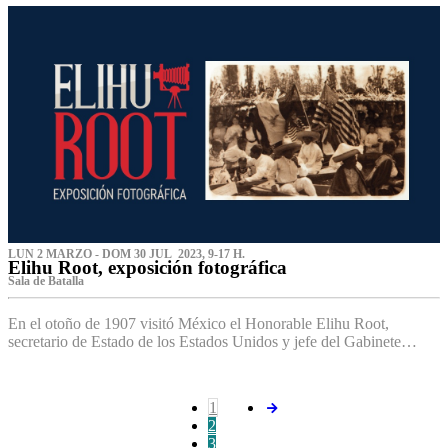
LUN 2 MARZO - DOM 30 JUL 2023, 9-17 H.
Elihu Root, exposición fotográfica
Sala de Batalla
En el otoño de 1907 visitó México el Honorable Elihu Root,
secretario de Estado de los Estados Unidos y jefe del Gabinete…
1
2
3