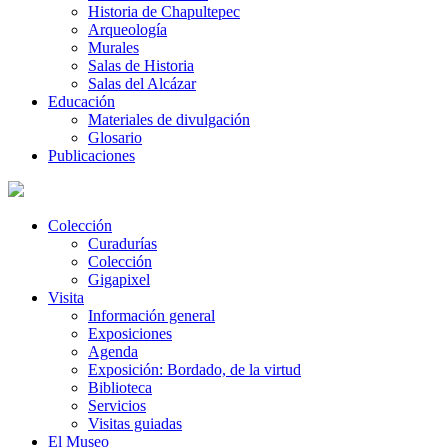
Historia de Chapultepec
Arqueología
Murales
Salas de Historia
Salas del Alcázar
Educación
Materiales de divulgación
Glosario
Publicaciones
Colección
Curadurías
Colección
Gigapixel
Visita
Información general
Exposiciones
Agenda
Exposición: Bordado, de la virtud
Biblioteca
Servicios
Visitas guiadas
El Museo