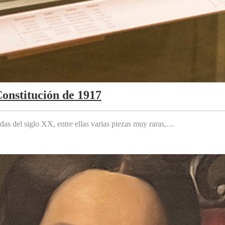
Constitución de 1917
das del siglo XX, entre ellas varias piezas muy raras,…