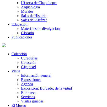
Historia de Chapultepec
Arqueología
Murales
Salas de Historia
Salas del Alcázar
Educación
Materiales de divulgación
Glosario
Publicaciones
Colección
Curadurías
Colección
Gigapixel
Visita
Información general
Exposiciones
Agenda
Exposición: Bordado, de la virtud
Biblioteca
Servicios
Visitas guiadas
El Museo