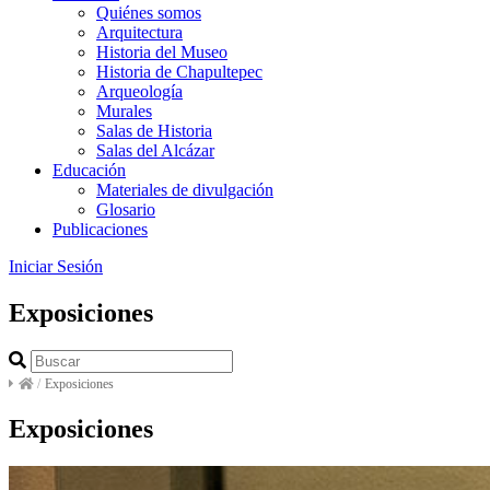
Quiénes somos
Arquitectura
Historia del Museo
Historia de Chapultepec
Arqueología
Murales
Salas de Historia
Salas del Alcázar
Educación
Materiales de divulgación
Glosario
Publicaciones
Iniciar Sesión
Exposiciones
/
Exposiciones
Exposiciones