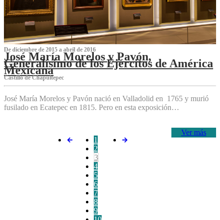
De diciembre de 2015 a abril de 2016
José María Morelos y Pavón,
Generalísimo de los Ejércitos de América
Mexicana
C‌astillo de Chapultepec
José María Morelos y Pavón nació en Valladolid en 1765 y murió
fusilado en Ecatepec en 1815. Pero en esta exposición…
Ver más
1
2
3
4
5
6
7
8
9
10