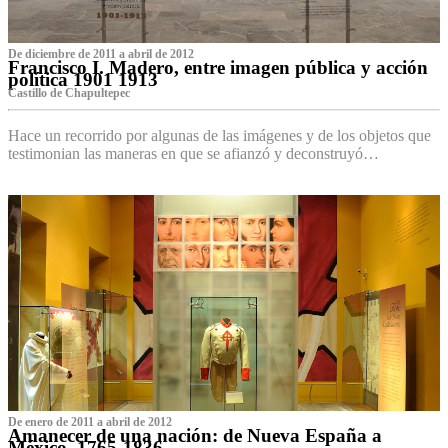
De diciembre de 2011 a abril de 2012
Francisco I. Madero, entre imagen pública y acción
política 1901 1913
Castillo de Chapultepec
Hace un recorrido por algunas de las imágenes y de los objetos que
testimonian las maneras en que se afianzó y deconstruyó…
De enero de 2011 a abril de 2012
Amanecer de una nación: de Nueva España a
México, 1765-1836