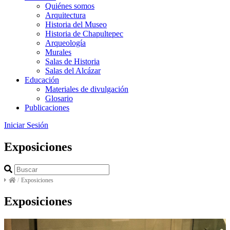
Quiénes somos
Arquitectura
Historia del Museo
Historia de Chapultepec
Arqueología
Murales
Salas de Historia
Salas del Alcázar
Educación
Materiales de divulgación
Glosario
Publicaciones
Iniciar Sesión
Exposiciones
/
Exposiciones
Exposiciones