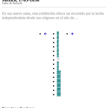
Salas de historia
En sus nueve salas, esta exhibición ofrece un recorrido por la lucha
independentista desde sus orígenes en el año de…
1
2
3
4
5
6
7
8
9
10
11
12
13
14
15