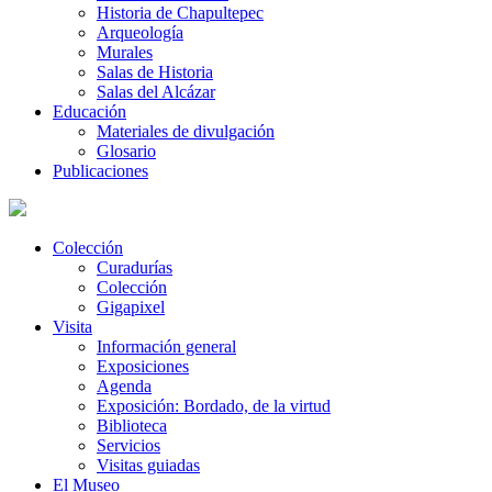
Historia de Chapultepec
Arqueología
Murales
Salas de Historia
Salas del Alcázar
Educación
Materiales de divulgación
Glosario
Publicaciones
Colección
Curadurías
Colección
Gigapixel
Visita
Información general
Exposiciones
Agenda
Exposición: Bordado, de la virtud
Biblioteca
Servicios
Visitas guiadas
El Museo