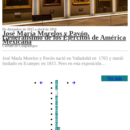
De diciembre de 2015 a abril de 2016
José María Morelos y Pavón,
Generalísimo de los Ejércitos de América
Mexicana
C‌astillo de Chapultepec
José María Morelos y Pavón nació en Valladolid en 1765 y murió
fusilado en Ecatepec en 1815. Pero en esta exposición…
Ver más
1
2
3
4
5
6
7
8
9
10