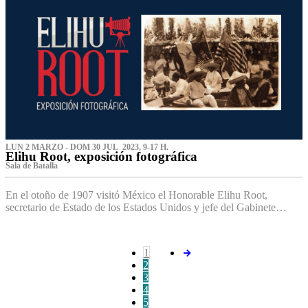
LUN 2 MARZO - DOM 30 JUL 2023, 9-17 H.
Elihu Root, exposición fotográfica
Sala de Batalla
En el otoño de 1907 visitó México el Honorable Elihu Root,
secretario de Estado de los Estados Unidos y jefe del Gabinete…
1
2
3
4
5