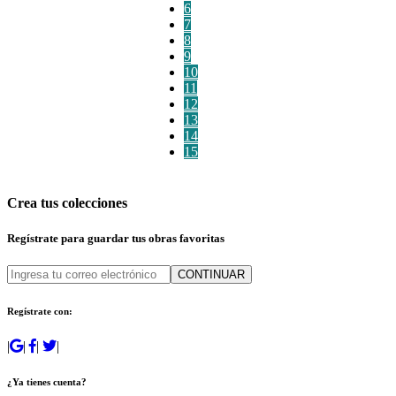
6
7
8
9
10
11
12
13
14
15
Crea tus colecciones
Regístrate para guardar tus obras favoritas
CONTINUAR
Regístrate con:
|
|
|
|
¿Ya tienes cuenta?