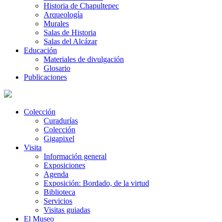
Historia de Chapultepec
Arqueología
Murales
Salas de Historia
Salas del Alcázar
Educación
Materiales de divulgación
Glosario
Publicaciones
Colección
Curadurías
Colección
Gigapixel
Visita
Información general
Exposiciones
Agenda
Exposición: Bordado, de la virtud
Biblioteca
Servicios
Visitas guiadas
El Museo