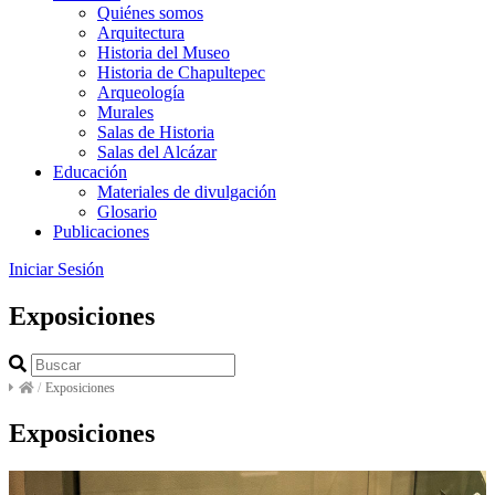
Quiénes somos
Arquitectura
Historia del Museo
Historia de Chapultepec
Arqueología
Murales
Salas de Historia
Salas del Alcázar
Educación
Materiales de divulgación
Glosario
Publicaciones
Iniciar Sesión
Exposiciones
/
Exposiciones
Exposiciones