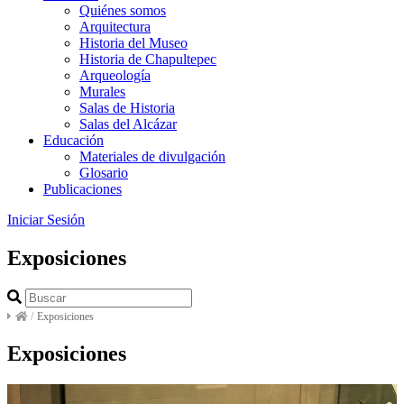
Quiénes somos
Arquitectura
Historia del Museo
Historia de Chapultepec
Arqueología
Murales
Salas de Historia
Salas del Alcázar
Educación
Materiales de divulgación
Glosario
Publicaciones
Iniciar Sesión
Exposiciones
/
Exposiciones
Exposiciones