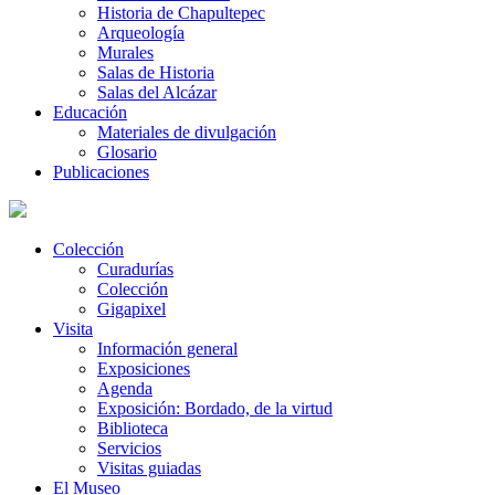
Historia de Chapultepec
Arqueología
Murales
Salas de Historia
Salas del Alcázar
Educación
Materiales de divulgación
Glosario
Publicaciones
Colección
Curadurías
Colección
Gigapixel
Visita
Información general
Exposiciones
Agenda
Exposición: Bordado, de la virtud
Biblioteca
Servicios
Visitas guiadas
El Museo