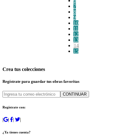
6
7
8
9
10
11
12
13
14
15
Crea tus colecciones
Regístrate para guardar tus obras favoritas
CONTINUAR
Regístrate con:
|
|
|
|
¿Ya tienes cuenta?