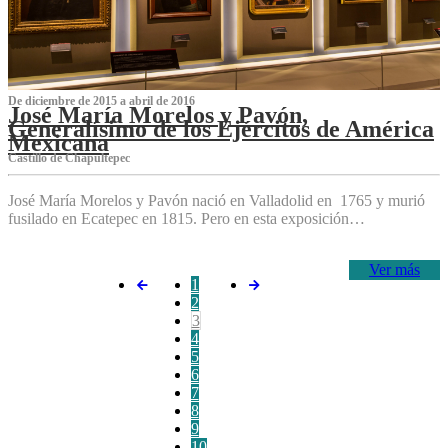
De diciembre de 2015 a abril de 2016
José María Morelos y Pavón,
Generalísimo de los Ejércitos de América
Mexicana
C‌astillo de Chapultepec
José María Morelos y Pavón nació en Valladolid en 1765 y murió
fusilado en Ecatepec en 1815. Pero en esta exposición…
Ver más
1
2
3
4
5
6
7
8
9
10