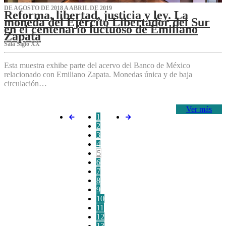
DE AGOSTO DE 2018 A ABRIL DE 2019
Reforma, libertad, justicia y ley. La
moneda del Ejército Libertador del Sur
en el centenario luctuoso de Emiliano
Zapata
Sala Siglo XX
Esta muestra exhibe parte del acervo del Banco de México
relacionado con Emiliano Zapata. Monedas única y de baja
circulación…
Ver más
1
2
3
4
5
6
7
8
9
10
11
12
13