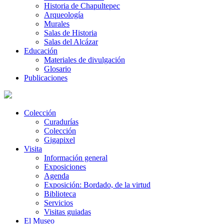
Historia de Chapultepec
Arqueología
Murales
Salas de Historia
Salas del Alcázar
Educación
Materiales de divulgación
Glosario
Publicaciones
Colección
Curadurías
Colección
Gigapixel
Visita
Información general
Exposiciones
Agenda
Exposición: Bordado, de la virtud
Biblioteca
Servicios
Visitas guiadas
El Museo