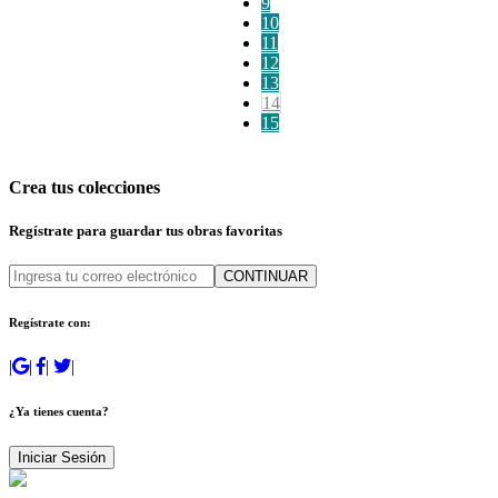
9
10
11
12
13
14
15
Crea tus colecciones
Regístrate para guardar tus obras favoritas
CONTINUAR
Regístrate con:
|
|
|
|
¿Ya tienes cuenta?
Iniciar Sesión