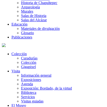
Historia de Chapultepec
Arqueología
Murales
Salas de Historia
Salas del Alcázar
Educación
Materiales de divulgación
Glosario
Publicaciones
Colección
Curadurías
Colección
Gigapixel
Visita
Información general
Exposiciones
Agenda
Exposición: Bordado, de la virtud
Biblioteca
Servicios
Visitas guiadas
El Museo