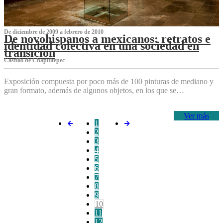
De diciembre de 2009 a febrero de 2010
De novohispanos a mexicanos: retratos e
identidad colectiva en una sociedad en
transición
Castillo de Chapultepec
Exposición compuesta por poco más de 100 pinturas de mediano y
gran formato, además de algunos objetos, en los que se…
Ver más
1
2
3
4
5
6
7
8
9
10
11
12