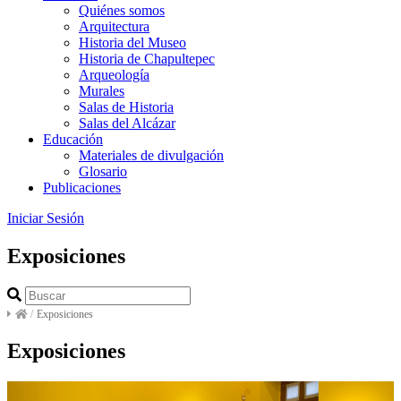
Quiénes somos
Arquitectura
Historia del Museo
Historia de Chapultepec
Arqueología
Murales
Salas de Historia
Salas del Alcázar
Educación
Materiales de divulgación
Glosario
Publicaciones
Iniciar Sesión
Exposiciones
/
Exposiciones
Exposiciones