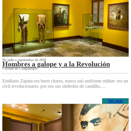
De julio a septiembre de 2010
Hombres a galope y a la Revolución
Castillo de Chapultepec
Emiliano Zapata era buen charro, nunca usó uniforme militar: era un
civil revolucionario, por eso sus símbolos de caudillo,…
Ver más