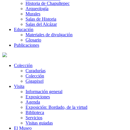
Historia de Chapultepec
Arqueología
Murales
Salas de Historia
Salas del Alcázar
Educación
Materiales de divulgación
Glosario
Publicaciones
Colección
Curadurías
Colección
Gigapixel
Visita
Información general
Exposiciones
Agenda
Exposición: Bordado, de la virtud
Biblioteca
Servicios
Visitas guiadas
El Museo