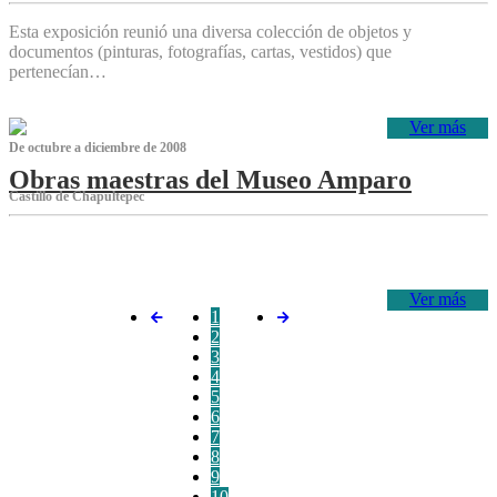
Esta exposición reunió una diversa colección de objetos y
documentos (pinturas, fotografías, cartas, vestidos) que
pertenecían…
Ver más
De octubre a diciembre de 2008
Obras maestras del Museo Amparo
Castillo de Chapultepec
‌
Ver más
1
2
3
4
5
6
7
8
9
10