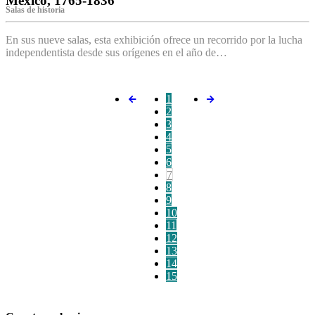
México, 1765-1836
Salas de historia
En sus nueve salas, esta exhibición ofrece un recorrido por la lucha
independentista desde sus orígenes en el año de…
1
2
3
4
5
6
7
8
9
10
11
12
13
14
15