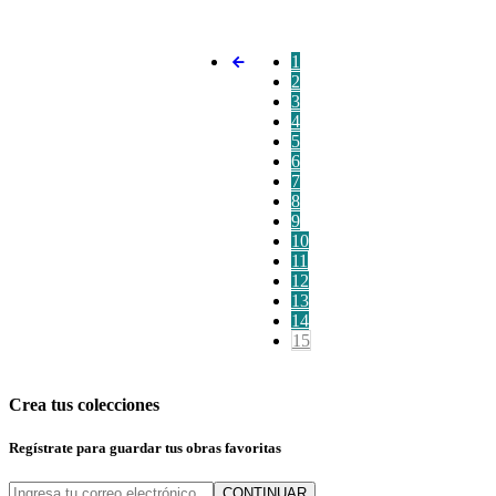
1
2
3
4
5
6
7
8
9
10
11
12
13
14
15
Crea tus colecciones
Regístrate para guardar tus obras favoritas
CONTINUAR