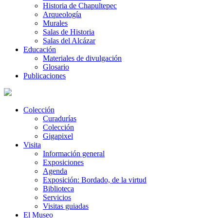
Historia de Chapultepec
Arqueología
Murales
Salas de Historia
Salas del Alcázar
Educación
Materiales de divulgación
Glosario
Publicaciones
Colección
Curadurías
Colección
Gigapixel
Visita
Información general
Exposiciones
Agenda
Exposición: Bordado, de la virtud
Biblioteca
Servicios
Visitas guiadas
El Museo