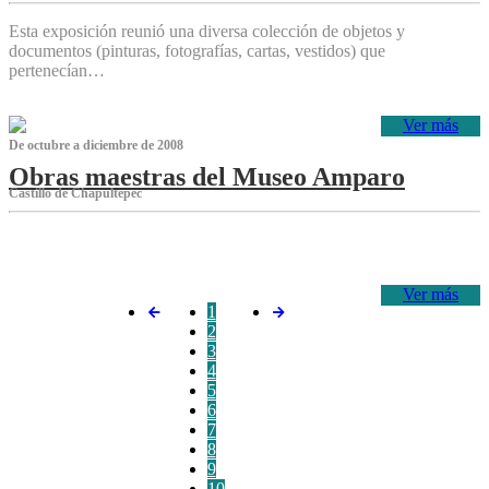
Esta exposición reunió una diversa colección de objetos y
documentos (pinturas, fotografías, cartas, vestidos) que
pertenecían…
Ver más
De octubre a diciembre de 2008
Obras maestras del Museo Amparo
Castillo de Chapultepec
‌
Ver más
1
2
3
4
5
6
7
8
9
10