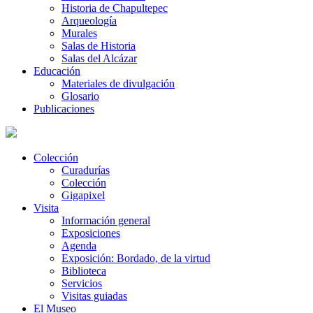
Historia de Chapultepec
Arqueología
Murales
Salas de Historia
Salas del Alcázar
Educación
Materiales de divulgación
Glosario
Publicaciones
Colección
Curadurías
Colección
Gigapixel
Visita
Información general
Exposiciones
Agenda
Exposición: Bordado, de la virtud
Biblioteca
Servicios
Visitas guiadas
El Museo