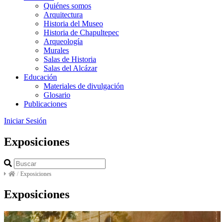
Quiénes somos
Arquitectura
Historia del Museo
Historia de Chapultepec
Arqueología
Murales
Salas de Historia
Salas del Alcázar
Educación
Materiales de divulgación
Glosario
Publicaciones
Iniciar Sesión
Exposiciones
/
Exposiciones
Exposiciones