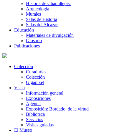
Historia de Chapultepec
Arqueología
Murales
Salas de Historia
Salas del Alcázar
Educación
Materiales de divulgación
Glosario
Publicaciones
Colección
Curadurías
Colección
Gigapixel
Visita
Información general
Exposiciones
Agenda
Exposición: Bordado, de la virtud
Biblioteca
Servicios
Visitas guiadas
El Museo