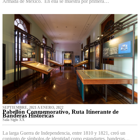
Armada de México. En ella se muestra por primera…
SEPTIEMBRE, 2021 A ENERO, 2022
Pabellón Conmemorativo, Ruta Itinerante de
Banderas Históricas
Sala Siglo XX
La larga Guerra de Independencia, entre 1810 y 1821, creó un
conjunto de símbolos de identidad como estandartes, banderas…