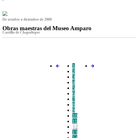
De octubre a diciembre de 2008
Obras maestras del Museo Amparo
Castillo de Chapultepec
‌
1
2
3
4
5
6
7
8
9
10
11
12
13
14