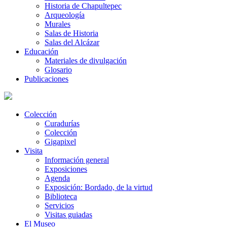
Historia de Chapultepec
Arqueología
Murales
Salas de Historia
Salas del Alcázar
Educación
Materiales de divulgación
Glosario
Publicaciones
Colección
Curadurías
Colección
Gigapixel
Visita
Información general
Exposiciones
Agenda
Exposición: Bordado, de la virtud
Biblioteca
Servicios
Visitas guiadas
El Museo