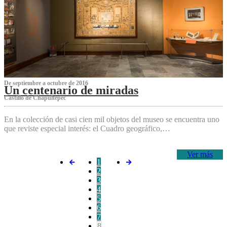
De septiembre a octubre de 2016
Un centenario de miradas
Castillo de Chapultepec
En la colección de casi cien mil objetos del museo se encuentra uno
que reviste especial interés: el Cuadro geográfico,…
Ver más
1
2
3
4
5
6
7
8