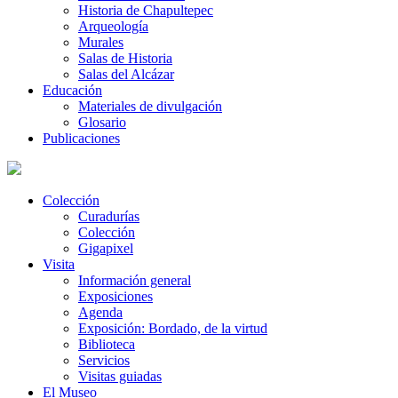
Historia de Chapultepec
Arqueología
Murales
Salas de Historia
Salas del Alcázar
Educación
Materiales de divulgación
Glosario
Publicaciones
Colección
Curadurías
Colección
Gigapixel
Visita
Información general
Exposiciones
Agenda
Exposición: Bordado, de la virtud
Biblioteca
Servicios
Visitas guiadas
El Museo