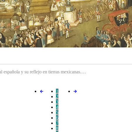
ral española y su reflejo en tierras mexicanas.…
1
2
3
4
5
6
7
8