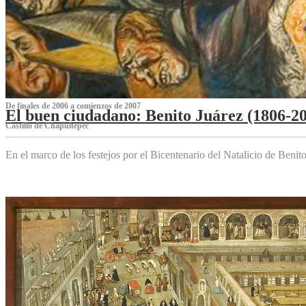
De finales de 2006 a comienzos de 2007
El buen ciudadano: Benito Juárez (1806-2
Castillo de Chapultepec
En el marco de los festejos por el Bicentenario del Natalicio de Beni