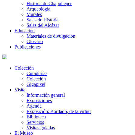
Historia de Chapultepec
Arqueología
Murales
Salas de Historia
Salas del Alcázar
Educación
Materiales de divulgación
Glosario
Publicaciones
Colección
Curadurías
Colección
Gigapixel
Visita
Información general
Exposiciones
Agenda
Exposición: Bordado, de la virtud
Biblioteca
Servicios
Visitas guiadas
El Museo