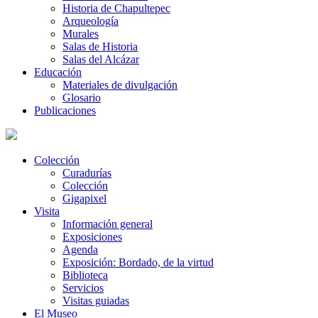
Historia de Chapultepec
Arqueología
Murales
Salas de Historia
Salas del Alcázar
Educación
Materiales de divulgación
Glosario
Publicaciones
Colección
Curadurías
Colección
Gigapixel
Visita
Información general
Exposiciones
Agenda
Exposición: Bordado, de la virtud
Biblioteca
Servicios
Visitas guiadas
El Museo