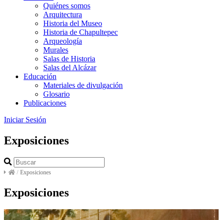
Quiénes somos
Arquitectura
Historia del Museo
Historia de Chapultepec
Arqueología
Murales
Salas de Historia
Salas del Alcázar
Educación
Materiales de divulgación
Glosario
Publicaciones
Iniciar Sesión
Exposiciones
/
Exposiciones
Exposiciones