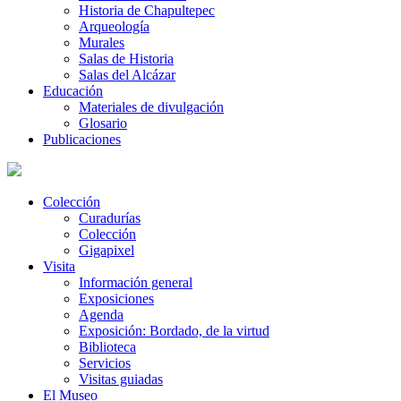
Historia de Chapultepec
Arqueología
Murales
Salas de Historia
Salas del Alcázar
Educación
Materiales de divulgación
Glosario
Publicaciones
Colección
Curadurías
Colección
Gigapixel
Visita
Información general
Exposiciones
Agenda
Exposición: Bordado, de la virtud
Biblioteca
Servicios
Visitas guiadas
El Museo