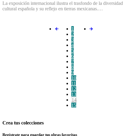
La exposición internacional ilustra el trasfondo de la diversidad
cultural española y su reflejo en tierras mexicanas.…
1
2
3
4
5
6
7
8
9
10
11
12
13
14
15
Crea tus colecciones
Regístrate para guardar tus obras favoritas