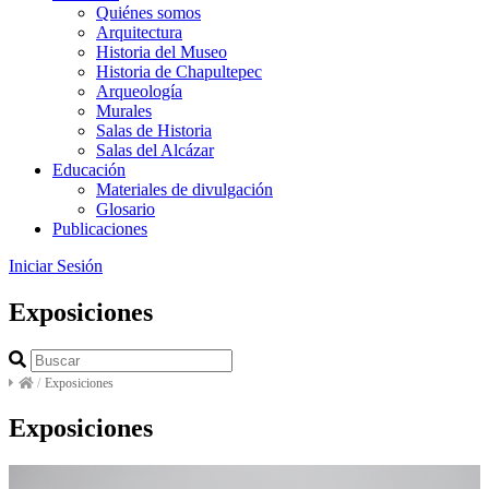
Quiénes somos
Arquitectura
Historia del Museo
Historia de Chapultepec
Arqueología
Murales
Salas de Historia
Salas del Alcázar
Educación
Materiales de divulgación
Glosario
Publicaciones
Iniciar Sesión
Exposiciones
/
Exposiciones
Exposiciones