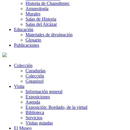
Historia de Chapultepec
Arqueología
Murales
Salas de Historia
Salas del Alcázar
Educación
Materiales de divulgación
Glosario
Publicaciones
Colección
Curadurías
Colección
Gigapixel
Visita
Información general
Exposiciones
Agenda
Exposición: Bordado, de la virtud
Biblioteca
Servicios
Visitas guiadas
El Museo