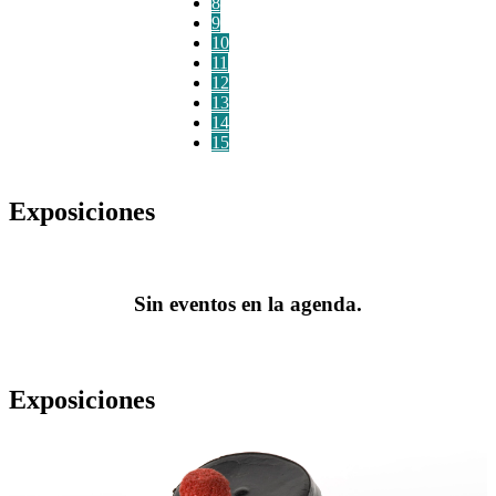
8
9
10
11
12
13
14
15
Exposiciones
Sin eventos en la agenda.
Exposiciones