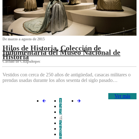
De marzo a agosto de 2015
Hilos de Historia, Colección de
Indumentaria del Museo Nacional de
Historia
Castillo de Chapultepec
Vestidos con cerca de 250 años de antigüedad, casacas militares o
prendas usadas durante los años sesenta del siglo pasado…
Ver más
1
2
3
4
5
6
7