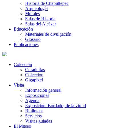
Historia de Chapultepec
Arqueología
Murales
Salas de Historia
Salas del Alcázar
Educación
Materiales de divulgación
Glosario
Publicaciones
Colección
Curadurías
Colección
Gigapixel
Visita
Información general
Exposiciones
Agenda
Exposición: Bordado, de la virtud
Biblioteca
Servicios
Visitas guiadas
El Museo