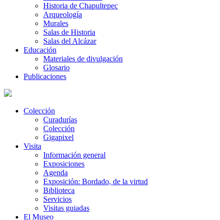
Historia de Chapultepec
Arqueología
Murales
Salas de Historia
Salas del Alcázar
Educación
Materiales de divulgación
Glosario
Publicaciones
Colección
Curadurías
Colección
Gigapixel
Visita
Información general
Exposiciones
Agenda
Exposición: Bordado, de la virtud
Biblioteca
Servicios
Visitas guiadas
El Museo