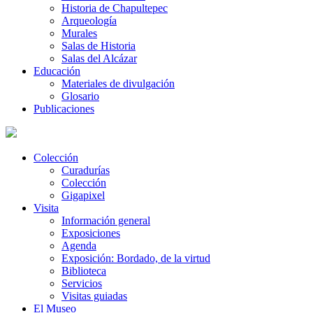
Historia de Chapultepec
Arqueología
Murales
Salas de Historia
Salas del Alcázar
Educación
Materiales de divulgación
Glosario
Publicaciones
Colección
Curadurías
Colección
Gigapixel
Visita
Información general
Exposiciones
Agenda
Exposición: Bordado, de la virtud
Biblioteca
Servicios
Visitas guiadas
El Museo