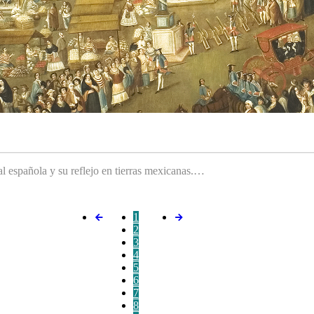
ral española y su reflejo en tierras mexicanas.…
1
2
3
4
5
6
7
8