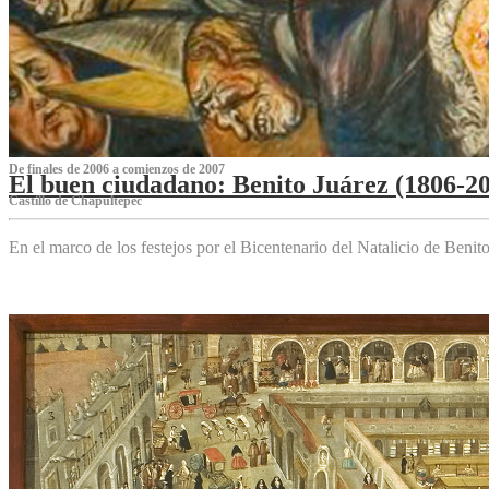
De finales de 2006 a comienzos de 2007
El buen ciudadano: Benito Juárez (1806-2
Castillo de Chapultepec
En el marco de los festejos por el Bicentenario del Natalicio de Beni