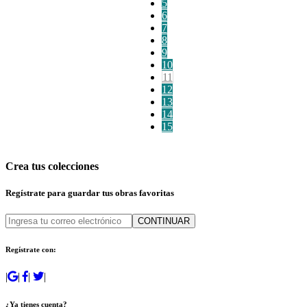
5
6
7
8
9
10
11
12
13
14
15
Crea tus colecciones
Regístrate para guardar tus obras favoritas
CONTINUAR
Regístrate con:
|
|
|
|
¿Ya tienes cuenta?