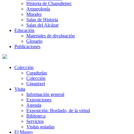
Historia de Chapultepec
Arqueología
Murales
Salas de Historia
Salas del Alcázar
Educación
Materiales de divulgación
Glosario
Publicaciones
Colección
Curadurías
Colección
Gigapixel
Visita
Información general
Exposiciones
Agenda
Exposición: Bordado, de la virtud
Biblioteca
Servicios
Visitas guiadas
El Museo