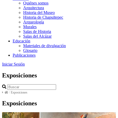
Quiénes somos
Arquitectura
Historia del Museo
Historia de Chapultepec
Arqueología
Murales
Salas de Historia
Salas del Alcázar
Educación
Materiales de divulgación
Glosario
Publicaciones
Iniciar Sesión
Exposiciones
/
Exposiciones
Exposiciones